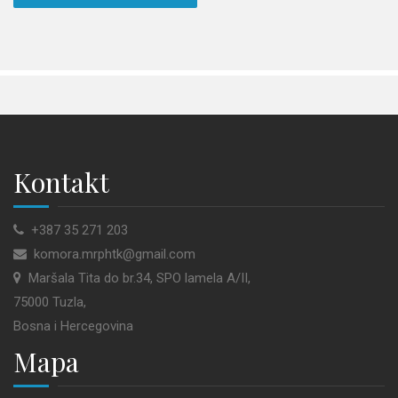
Kontakt
+387 35 271 203
komora.mrphtk@gmail.com
Maršala Tita do br.34, SPO lamela A/II,
75000 Tuzla,
Bosna i Hercegovina
Mapa