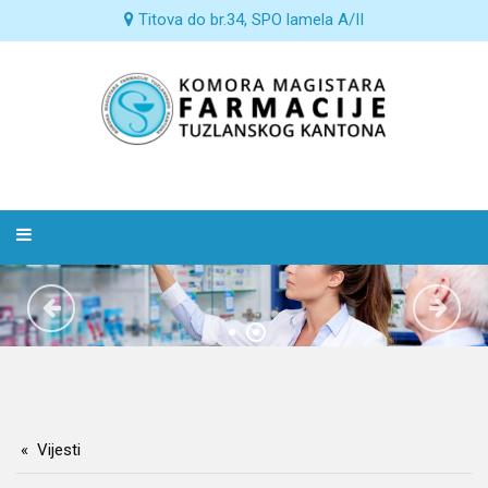
Titova do br.34, SPO lamela A/II
Vijesti