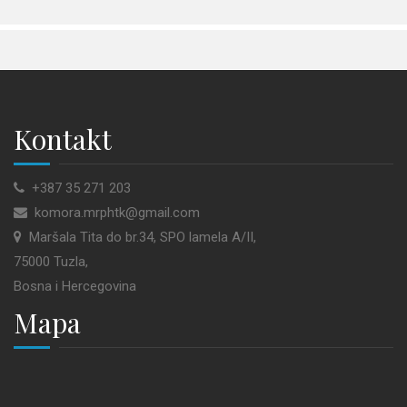
Kontakt
+387 35 271 203
komora.mrphtk@gmail.com
Maršala Tita do br.34, SPO lamela A/II,
75000 Tuzla,
Bosna i Hercegovina
Mapa