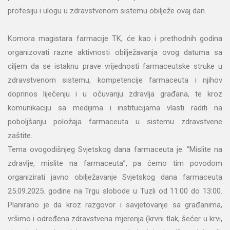
profesiju i ulogu u zdravstvenom sistemu obilježe ovaj dan.
Komora magistara farmacije TK, će kao i prethodnih godina
organizovati razne aktivnosti obilježavanja ovog datuma sa
ciljem da se istaknu prave vrijednosti farmaceutske struke u
zdravstvenom sistemu, kompetencije farmaceuta i njihov
doprinos liječenju i u očuvanju zdravlja građana, te kroz
komunikaciju sa medijima i institucijama vlasti raditi na
poboljšanju položaja farmaceuta u sistemu zdravstvene
zaštite.
Tema ovogodišnjeg Svjetskog dana farmaceuta je: “Mislite na
zdravlje, mislite na farmaceuta”, pa ćemo tim povodom
organizirati javno obilježavanje Svjetskog dana farmaceuta
25.09.2025. godine na Trgu slobode u Tuzli od 11:00 do 13:00.
Planirano je da kroz razgovor i savjetovanje sa građanima,
vršimo i određena zdravstvena mjerenja (krvni tlak, šećer u krvi,