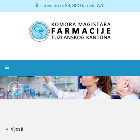
Titova do br.34, SPO lamela A/II
Vijesti