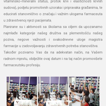
vitaminsko-mineralni status, protok krvi i elastičnosti krvnih
sudova), podjelu promotivnih uzoraka i pripravaka građanima, te
educirati stanovništvo o značaju i važnim ulogama farmaceuta
u zdravstvenoj njezi pacijenata.
Planirane su i aktivnosti sa školama sa ciljem da upozanamo
najmlađe kategorije našeg društva sa plemenitošću našeg
poziva, negove važnosti i svakodnevne uloge magistra
farmacije u zadovoljavanju zdravstvenih potreba stanovištva.
Također pozivamo Vas da na adekvatan način, na Vašem
radnom mjestu, obilježite ovaj datum i na taj način promovišete
farmaceutsku profesiju.