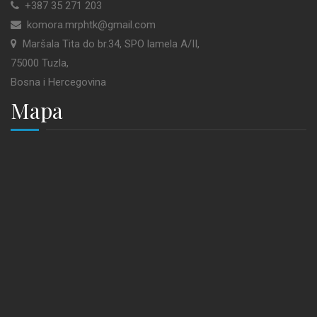
+387 35 271 203
komora.mrphtk@gmail.com
Maršala Tita do br.34, SPO lamela A/II,
75000 Tuzla,
Bosna i Hercegovina
Mapa